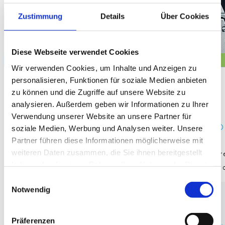
Zustimmung
Details
Über Cookies
Diese Webseite verwendet Cookies
Michael Jahn, FFG
Felix Worm, Hochzwei
Wir verwenden Cookies, um Inhalte und Anzeigen zu
personalisieren, Funktionen für soziale Medien anbieten
zu können und die Zugriffe auf unsere Website zu
Interessantes auf einen Klick
analysieren. Außerdem geben wir Informationen zu Ihrer
Verwendung unserer Website an unsere Partner für
Links und weiterführende Informati
soziale Medien, Werbung und Analysen weiter. Unsere
Partner führen diese Informationen möglicherweise mit
Unser Ziel ist es, praxisnahe Informationen für Sie ber
weiteren Daten zusammen, die Sie ihnen bereitgestellt
haben oder die sie im Rahmen Ihrer Nutzung der Dienste
haben wir an dieser Stelle weiterführende Links zu an
gesammelt haben.
Portalen gesammelt:
Einwilligungsauswahl
Notwendig
Spitzenverbände
Präferenzen